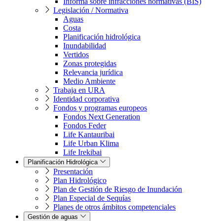
Informa sobre infracciones normativas (BIS)
Legislación / Normativa
Aguas
Costa
Planificación hidrológica
Inundabilidad
Vertidos
Zonas protegidas
Relevancia jurídica
Medio Ambiente
Trabaja en URA
Identidad corporativa
Fondos y programas europeos
Fondos Next Generation
Fondos Feder
Life Kantauribai
Life Urban Klima
Life Irekibai
Planificación Hidrológica
Presentación
Plan Hidrológico
Plan de Gestión de Riesgo de Inundación
Plan Especial de Sequías
Planes de otros ámbitos competenciales
Gestión de aguas