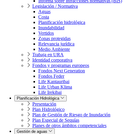
Informa sobre infracciones normativas (BIS)
Legislación / Normativa
Aguas
Costa
Planificación hidrológica
Inundabilidad
Vertidos
Zonas protegidas
Relevancia jurídica
Medio Ambiente
Trabaja en URA
Identidad corporativa
Fondos y programas europeos
Fondos Next Generation
Fondos Feder
Life Kantauribai
Life Urban Klima
Life Irekibai
Planificación Hidrológica
Presentación
Plan Hidrológico
Plan de Gestión de Riesgo de Inundación
Plan Especial de Sequías
Planes de otros ámbitos competenciales
Gestión de aguas